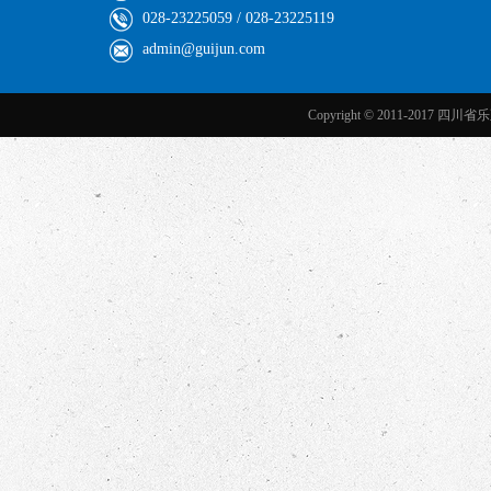
028-23225059 / 028-23225119
admin@guijun.com
Copyright © 2011-2017