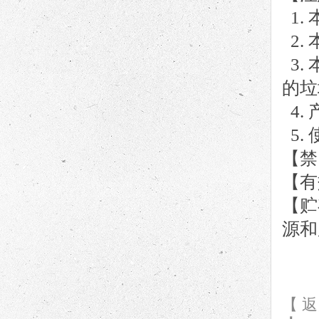
1.
2.
3.
的垃
4.
5.
【禁
【
有
【
贮
源和
【 返