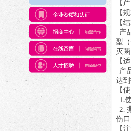
【
产
【规
【
结
产品
型（
灭菌
【
适
产品
达到
【
使
1.
2.
伤口
【注